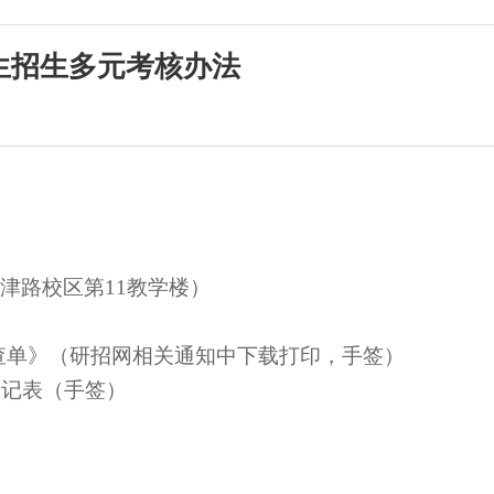
究生招生多元考核办法
津路校区第
1
1
教学楼）
查单》（研招网相关通知中下载打印，手签）
登记表（手签）