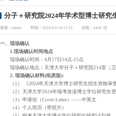
分子＋研究院2024年学术型博士研
来源：admin
时间：2024/4/2 10:11:33
浏览：
2446 /次
一
、
现场确认
1.
现场确认时间地点
现场确认时间：
4
月
1
7
日
1
4
点
-
15
点
现场确认地点：
天津大学分子＋研究院
2
14
室（卫
2
.
现场确认材料
(
纸质版
):
（
1
） 《
2024
年天津大学博士研究生招生资格审
（
2
）天津大学
2024
年报考攻读博士学位研究生
（
3
）申请信（
Cover Letter
）
——
中英文
（
4
）个人简历（带照片）
（
5
）报考天津大学博士学位研究生研究计划书