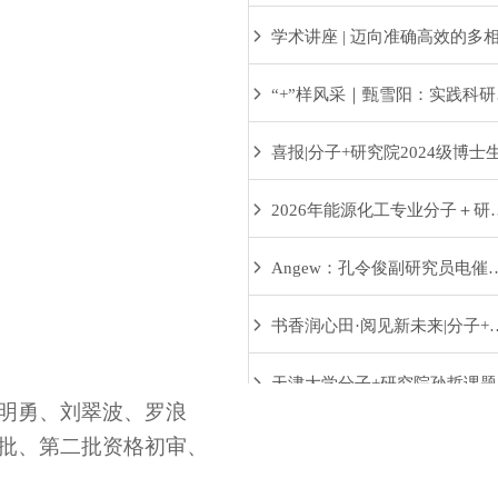
天津大学分子＋研究院（
“+
2026年能源化
Angew：孔令俊副研
书香润心田·阅见新未
明勇、刘翠波、罗浪
天
批、第二批资格初审、