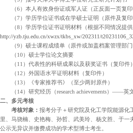
（
6
）本人有效身份证或军人证（正反面一页复印
（
7
）学历学位证书或在学硕士证明（原件及复印
（
8
）学历学位证书证明材料（根据不同情况提供
http://yzb.tju.edu.cn/xwzx/tkbs_xw/202311/t20231106_
（
9
）硕士课程成绩单（原件或加盖档案管理部门
（
10
）硕士学位论文摘要
（
11
）代表性的科研成果以及获奖证书（复印件
（
12
）外国语水平证明材料（复印件）
（
1
3
）《专家推荐书》（至少两封原件）
（
14
）研究经历（
research achievements
）
——
英
二
、多元考核
考核对象：
报考分子＋研究院及化工学院
能源化
里、马骁楠、史艳梅、孙哲、武美玲、杨文胜、于一
公示无异议并缴费成功的学术型博士考生。