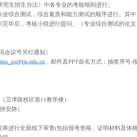
研究生招生办法》中各专业的考核细则进行。
专业综合测试，综合素质和能力测试的顺序进行。其中
示完毕后，考核小组进行提问。（专业综合测试的论文
讯会议号另行通知）
plus_gs@tju.edu.cn
，邮件及
PPT
命名方式：抽签序号
-
（卫津路校区第
1
1
教学楼
）
持安静）
院将进行全面线下审查
(
包括报考资格、证明材料及体