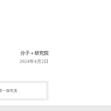
分子＋研究院
24
年
4
月
2
日
君一探究竟