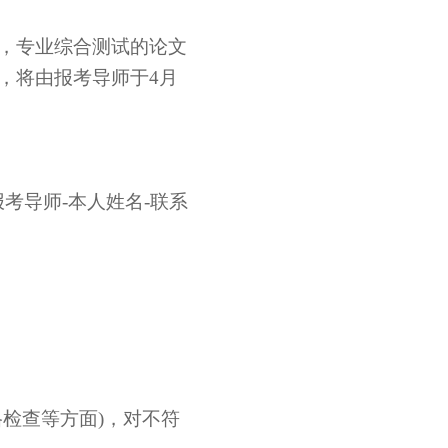
，专业综合测试的论文
，将由报考导师于
4
月
报考导师
-
本人姓名
-
联系
格检查等方面
)
，对不符