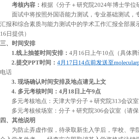
考核内容：
根据《分子＋研究院
2024
年博士学位
面试中将按照外国语能力测试，专业基础测试，
汇报和综合素质与能力测试中的学术工作汇报全部展
1
6
日提供
）
三
、时间安排
1
.
线上抽签时间安排：
4
月
1
6
日
上午
1
0
点（具体腾
2
.
提交
PPT
时间：
4
月
1
7
日
1
4
点前发送至
m
olecular
电话
3
.
现场确认时间安排及地点请见上文
4
.
多元考核时间：
4
月
1
8
日
上午
9
点
多元考核地点：天津大学分子＋研究院
3
13
会议室
多元
考核候场室：分子＋研究院
3
06
会议室（请保
四
、其他说明
为防止弄虚作假，待录取新生入学后，学校、学