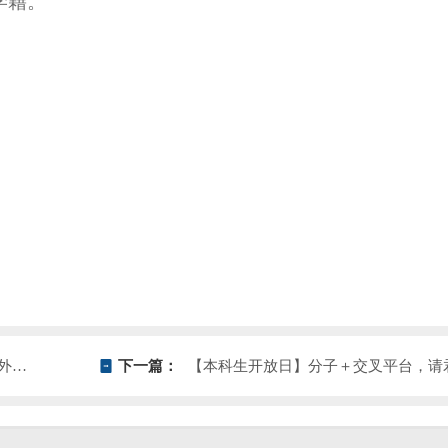
学籍。
20
天津大学分子+研究院诚邀青年才俊申报2024年度海外优青项目
下一篇：
【本科生开放日】分子＋交叉平台，请