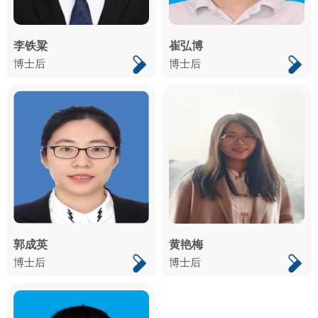
李铁粱
崔弘博
博士后
博士后
郭成英
黄艳梅
博士后
博士后