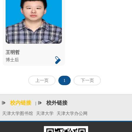
王明哲
博士后
上一页
1
下一页
校内链接
校外链接
|
天津大学图书馆
天津大学
天津大学办公网