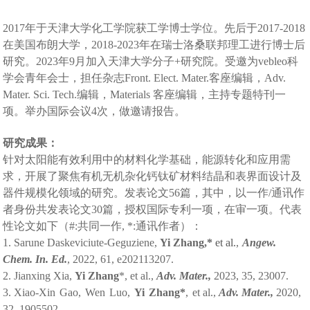
2017
年于天津大学化工学院获工学博士学位。先后于
2017-2018
在美国布朗大学，
2018-2023
年在瑞士洛桑联邦理工进行博士后
研究。
2023
年
9
月加入天津大学分子
+
研究院。受邀为
vebleo
科
学会青年会士，担任杂志
Front. Elect. Mater.
客座编辑，
Adv.
Mater. Sci. Tech.
编辑，
Materials
客座编辑，主持专题特刊一
项。举办国际会议
4
次，做邀请报告。
研究成果：
针对太阳能有效利用中的材料化学基础，能源转化和应用需
求，开展了聚焦有机无机杂化钙钛矿材料结晶和表界面设计及
器件规模化领域的研究。发表论文
56
篇，其中，以一作
/
通讯作
者身份共发表论文
30
篇，授权国际专利一项，在审一项。代表
性论文如下（
#:
共同一作
, *:
通讯作者）：
1. Sarune Daskeviciute-Geguziene,
Yi Zhang,*
et al.
,
Angew.
Chem.
In.
Ed.
,
2022,
61,
e202113207.
2. Jianxing Xia,
Yi Zhang
*, et al.,
Adv. Mater.,
2023, 35, 23007.
3. Xiao-Xin
Gao,
Wen
Luo,
Yi
Zhang*
,
et al.,
Adv.
Mater.,
2020,
32,
1905502.