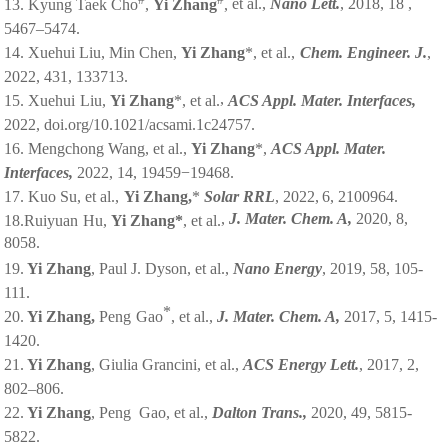
13. Kyung Taek Cho
,
Yi Zhang
,
et al.,
Nano
Lett.
,
2018,
18 ,
5467–5474.
14. Xuehui Liu, Min Chen,
Yi Zhang
*, et al.,
Chem.
Engineer. J.
,
2022,
431, 133713.
,
15. Xuehui
Liu,
Yi
Zhang
*,
et al.
ACS
Appl. Mater.
Interfaces,
2022,
doi.org/10.1021/acsami.1c24757.
16. Mengchong Wang,
et al.,
Yi Zhang
*,
ACS Appl. Mater.
Interfaces,
2022, 14, 19459−19468.
17. Kuo Su, et al.,
Yi
Zhang,
*
Solar RRL
,
2022,
6, 2100964.
,
J.
Mater.
Chem.
A,
2020,
8,
18.Ruiyuan
Hu,
Yi
Zhang*
,
et al.
8058.
19.
Yi Zhang
, Paul J. Dyson, et al.,
Nano Energy
,
2019,
58, 105-
111.
*
20.
Yi Zhang,
Peng
Gao
,
et al.,
J. Mater. Chem. A,
2017,
5, 1415-
1420.
21.
Yi Zhang
, Giulia Grancini, et al.,
ACS
Energy
Lett.
, 2017, 2,
802–806.
22.
Yi Zhang
, Peng
Gao, et al.,
Dalton
Trans.,
2020,
49,
5815-
5822.