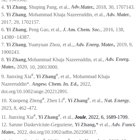
Adv.
4.
Yi Zhang
, Shuping Pang, et al.,
Mater.,
2018, 30,
1707143.
5.
Yi Zhang
, Mohammad Khaja Nazeeruddin, et al.,
Adv. Mater.
,
2017, 29, 1702157.
6.
Yi
Zhang
,
Peng
Gao,
et al.,
J.
Am.
Chem.
Soc.
,
2016, 138,
14380−14387.
7.
Yi Zhang
, Yuanyuan Zhou,
et al.,,
Adv.
Energ.
Mater.,
2019,
9,
1900243.
Adv. Energ.
8.
Yi Zhang
,
Mohammad Khaja Nazeeruddin, et al.,
Mater.,
2020,
10, 20013000.
#
#
9. Jianxing Xia
,
Yi Zhang
, et al.,
Mohammad
Khaja
Nazeeruddin*.
Angew.
Chem.
In. Ed.,
2022,
doi.org/10.1002/ange.202212891.
#
#
#
10. Xiaopeng Zheng
, Zhen Li
,
Yi Zhang
, et al.,
Nat. Energy
,
2023, 8, 462–472.
#
#
11. Jianxing Xia
,
Yi Zhang
, et al.,
Joule
,
2022,
6,
1689-1709.
12. Sarune Daskeviciute-Geguziene,
Yi Zhang,*
et al.,
Adv.
Funct.
Mater.,
2022,
doi.org/10.1002/adfm.202208317.
#
#