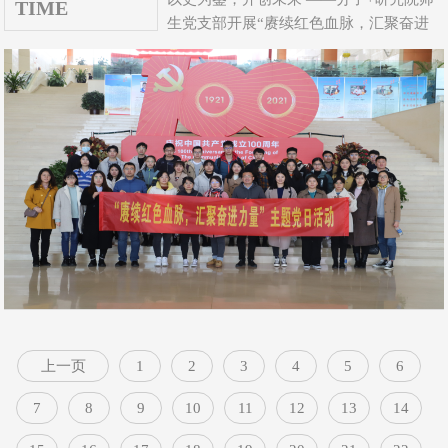
TIME
生党支部开展“赓续红色血脉，汇聚奋进
力量”主题党日活动...
上一页
1
2
3
4
5
6
7
8
9
10
11
12
13
14